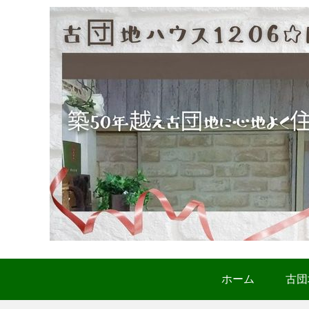
ホーム
古団