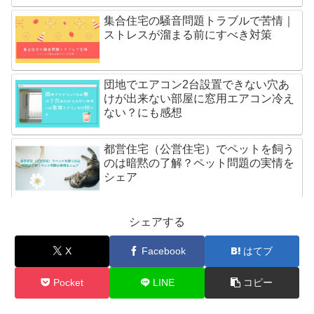
集合住宅の騒音問題トラブルで苦情｜
ストレスが溜まる前にすべき対策
団地でエアコン2台設置できない穴あ
けが出来ない部屋に窓用エアコン冷え
ない？にも感想
都営住宅（公営住宅）でペットを飼う
のは暗黙の了解？ペット問題の実情を
シェア
団地（集合住宅）のトイレの詰まりで
シェアする
逆流も？！水位不足で流れないときの
対処法
X
Facebook
はてブ
団地の電気アンペア変更ブレーカーが
Pocket
LINE
コピー
落ちる原因は容量不足？【体験談】