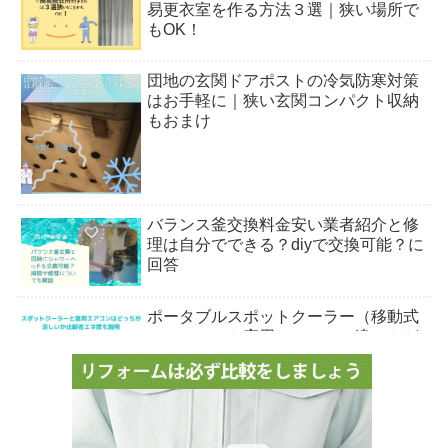
易更衣室を作る方法３選｜狭い場所で
もOK！
団地の玄関ドアポストの冷気防寒対策
はお手軽に｜狭い玄関コンパクト収納
もおまけ
バランス釜交換料金安い業者紹介と修
理は自分でできる？diyで交換可能？に
回答
ポータブルスポットクーラー（移動式
エアコン）と窓用エアコンの違いとど
っちが涼しいか比較【体験談】
都営住宅の定期募集と毎月募集はい
つ？入居の条件や間取り等疑問に詳し