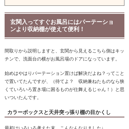
よう
団地のwi-fiが遅い繋がらない｜おすす
玄関入ってすぐお風呂にはパーテーショ
め光回線と対応エリアや工事について
ンより収納棚が使えて便利！
紹介
団地の自治会うざい強制？入らない場
合はどうなる？会費や役員などトラブ
間取りから説明しますと、玄関から見えるこちら側はキッ
ル１つのメリットもあり
チンで、洗面台の横がお風呂場のドアになっています。
鉄筋コンクリート古い団地の寒さ対策
始めはやはりパーテーション置けば解決だよね？ってこと
｜手軽な工夫で暖かく
で置いてたんですが、（待てよ？ 収納兼ねたものなら狭
くていろいろ置き場に困るものが仕舞えるじゃん！）と思
団地でエアコン2台設置できない穴あ
いついたんです。
けが出来ない部屋に窓用エアコン冷え
ない？にも感想
カラーボックスと天井突っ張り棚の目かくし
団地風呂バランス釜をホールインワン
最初はいろいろ考えた末、こんなんなりました↓