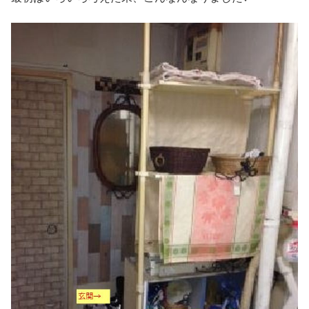
カベピタ給湯器（浴槽）へ交換メリッ
トや費用と工事時間
団地の風呂コンクリート床と壁のカビ
取り方法～普段の掃除でキレイを保つ
秘訣
エレベーターなし5階建て団地に住む
高齢者の暮らし｜設備改善利用のすす
め
冬の団地押入れの冷気はまるで冷蔵庫
｜自分で出来る防寒と結露対策
リンナイ・ノーリツ・INAXバランス釜
のシャワーヘッドが使えない時は自分
で交換取付け簡単