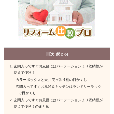
く解説
団地の鉄筋コンクリート角部屋の冬が
寒い！原因とすぐに出来る防寒対策
都営住宅（県営住宅・公営住宅）は草
むしりを住人がするのは強制？【体験
談】
目次
ペット禁止でもバレない？小動物ゴー
ルデンハムスター【ご近所迷惑要注
玄関入ってすぐお風呂にはパーテーションより収納棚が
意】
使えて便利！
カラーボックスと天井突っ張り棚の目かくし
多摩トキワ荘団地東京都日野市多摩平
玄関入ってすぐお風呂＆キッチンはランドリーラック
｜漫画家志望の方必見シェアハウス
で目かくし
玄関入ってすぐお風呂にはパーテーションより収納棚が
換気扇を設置できない古団地の浴室湿
使えて便利！のまとめ
気対策７つの秘訣同時にカビも防止し